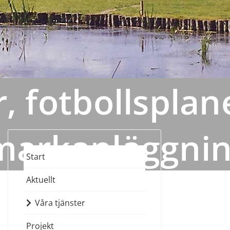
, fotbollsplan
markanläggni
Start
Aktuellt
Våra tjänster
Projekt