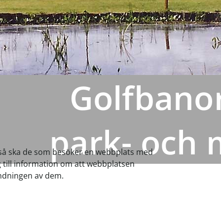
Golfbanor
park- och 
 så ska de som besöker en webbplats med
ng till information om att webbplatsen
ndningen av dem.