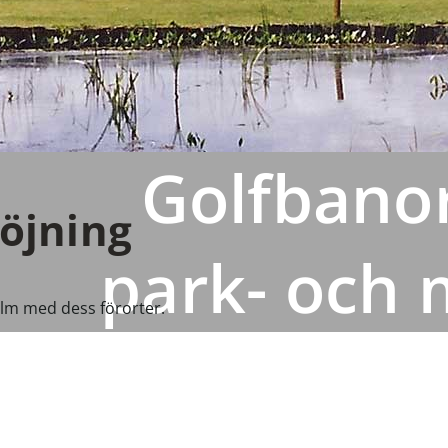
Golfbanor
röjning
park- och 
olm med dess förorter.