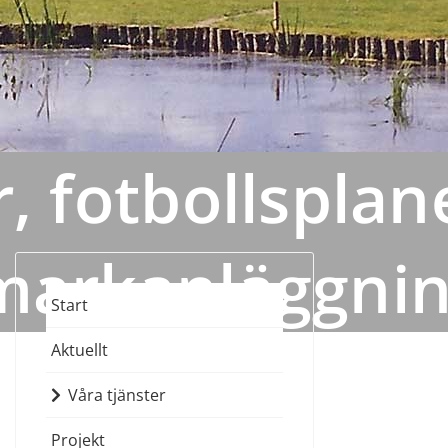
, fotbollsplan
markanläggni
Start
Aktuellt
Våra tjänster
Projekt