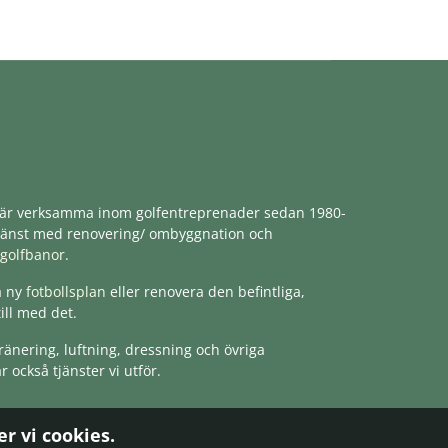
är verksamma inom golfentreprenader sedan 1980-
ll tjänst med renovering/ ombyggnation och
golfbanor
.
a ny
fotbollsplan
eller renovera den befintliga,
till med det.
ränering, luftning, dressning och övriga
r också tjänster vi utför.
r vi cookies.