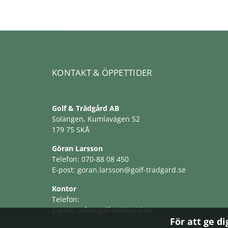
KONTAKT & ÖPPETTIDER
Golf & Trädgård AB
Solängen, Kumlavägen 52
179 75 SKÅ
Göran Larsson
Telefon: 070-88 08 450
E-post:
goran.larsson@golf-tradgard.se
Kontor
Telefon:
E-post:
info@golf-tradgard.se
För att ge d